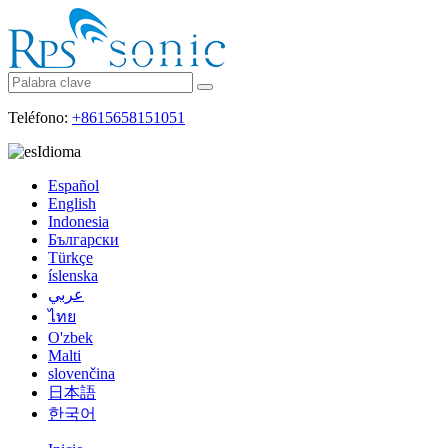
Teléfono:
+8615658151051
Idioma
Español
English
Indonesia
Български
Türkçe
íslenska
عربي
ไทย
O'zbek
Malti
slovenčina
日本語
한국어