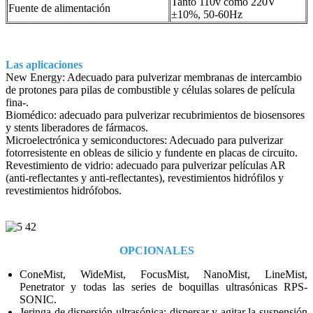
Tanto 110v como 220V
Fuente de alimentación
±10%, 50-60Hz
Las aplicaciones
New Energy: Adecuado para pulverizar membranas de intercambio
de protones para pilas de combustible y células solares de película
fina-.
Biomédico: adecuado para pulverizar recubrimientos de biosensores
y stents liberadores de fármacos.
Microelectrónica y semiconductores: Adecuado para pulverizar
fotorresistente en obleas de silicio y fundente en placas de circuito.
Revestimiento de vidrio: adecuado para pulverizar películas AR
(anti-reflectantes y anti-reflectantes), revestimientos hidrófilos y
revestimientos hidrófobos.
OPCIONALES
ConeMist, WideMist, FocusMist, NanoMist, LineMist,
Penetrator y todas las series de boquillas ultrasónicas RPS-
SONIC.
Jeringa de dispersión ultrasónica: dispersar y agitar la suspensión